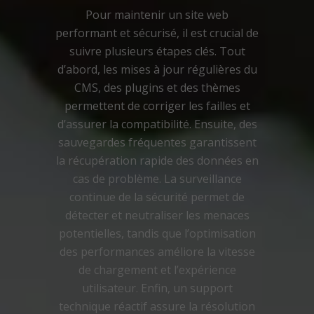
Pour maintenir un site web
performant et sécurisé, il est crucial de
suivre plusieurs étapes clés. Tout
d’abord, les mises à jour régulières du
CMS, des plugins et des thèmes
permettent de corriger les failles et
d’assurer la compatibilité. Ensuite, des
sauvegardes fréquentes garantissent
la récupération rapide des données en
cas de problème. La surveillance
continue de la sécurité permet de
détecter et neutraliser les menaces
potentielles, tandis que l’optimisation
des performances améliore la vitesse
de chargement et l’expérience
utilisateur. Enfin, un support
technique réactif assure la résolution