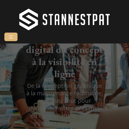
Projet digital
Réussir son projet
digital du concept
à la visibilité en
ligne
De la conception graphique
à la maintenance technique,
maîtrisez tout pour
dynamiser votre présence
en ligne et attirer plus de
visiteurs sur votre site.